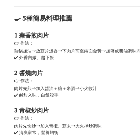
5
🍳
種簡易料理推薦
1️
蒜香煎肉片
👉
作法：
→
→
→
熱鍋加油
放蒜片爆香
下肉片煎至兩面金黃
加鹽或醬油調味
✔️
外香內嫩、超下飯
2️
醬燒肉片
👉
作法：
→
→
肉片先煎
加入醬油＋糖＋米酒
小火收汁
✔️
鹹甜入味，白飯殺手
3️
青椒炒肉片
👉
作法：
→
→
肉片先快炒
加入青椒、蒜末
大火拌炒調味
✔️
清爽家常，營養均衡