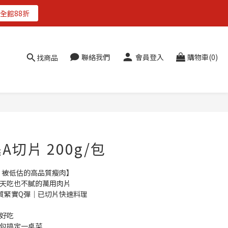
全館88折
聯絡我們
會員登入
購物車(0)
找商品
立即購買
切片 200g/包
｜被低估的高品質瘦肉】
首選！天天吃也不膩的萬用肉片
部位｜肉質緊實Q彈｜已切片快速料理
都好吃
滷，一包搞定一桌菜