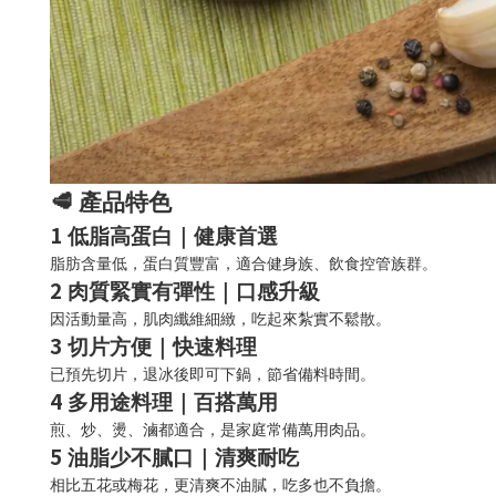
🥩
產品特色
1️
低脂高蛋白｜健康首選
脂肪含量低，蛋白質豐富，適合健身族、飲食控管族群。
2️
肉質緊實有彈性｜口感升級
因活動量高，肌肉纖維細緻，吃起來紮實不鬆散。
3️
切片方便｜快速料理
已預先切片，退冰後即可下鍋，節省備料時間。
4️
多用途料理｜百搭萬用
煎、炒、燙、滷都適合，是家庭常備萬用肉品。
5️
油脂少不膩口｜清爽耐吃
相比五花或梅花，更清爽不油膩，吃多也不負擔。