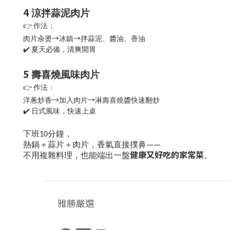
4️
涼拌蒜泥肉片
👉
作法：
→
→
肉片汆燙
冰鎮
拌蒜泥、醬油、香油
✔️
夏天必備，清爽開胃
5️
壽喜燒風味肉片
👉
作法：
→
→
洋蔥炒香
加入肉片
淋壽喜燒醬快速翻炒
✔️
日式風味，快速上桌
下班
分鐘，
10
熱鍋＋蒜片＋肉片，香氣直接撲鼻
——
健康又好吃的家常菜
不用複雜料理，也能端出一盤
。
雅勝嚴選