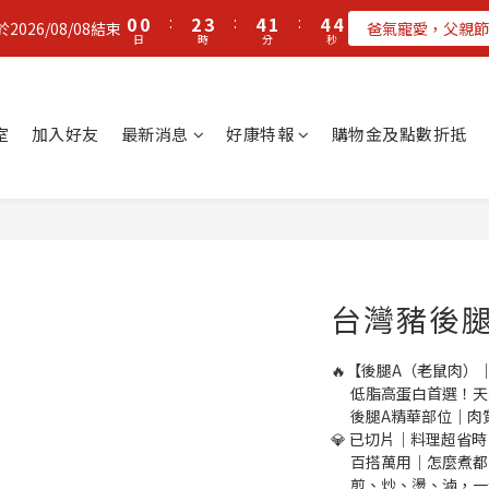
1
1
3
4
5
2
5
4
0
0
:
2
3
:
4
1
:
4
3
026/08/08結束
爸氣寵愛，父親節
日
時
分
秒
1
2
3
0
3
2
0
1
2
2
1
0
1
1
0
0
0
室
加入好友
最新消息
好康特報
購物金及點數折抵
台灣豬後腿A
🔥【後腿A（老鼠肉）
      低脂高蛋白
      後腿A精華
💎 已切片｜料理超省時
      百搭萬用｜怎麼煮
      煎、炒、燙、