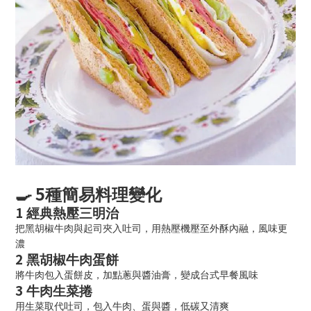
5
🍳
種簡易料理變化
1️
經典熱壓三明治
把黑胡椒牛肉與起司夾入吐司，用熱壓機壓至外酥內融，風味更
濃
2️
黑胡椒牛肉蛋餅
將牛肉包入蛋餅皮，加點蔥與醬油膏，變成台式早餐風味
3️
牛肉生菜捲
用生菜取代吐司，包入牛肉、蛋與醬，低碳又清爽