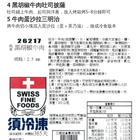
4️
黑胡椒牛肉吐司披薩
5–8
吐司鋪上牛肉、起司與洋蔥，放入烤箱烤
分鐘即可
5️
牛肉蛋沙拉三明治
將牛肉切小塊混入蛋沙拉（蛋＋美乃滋），做成冷食版本