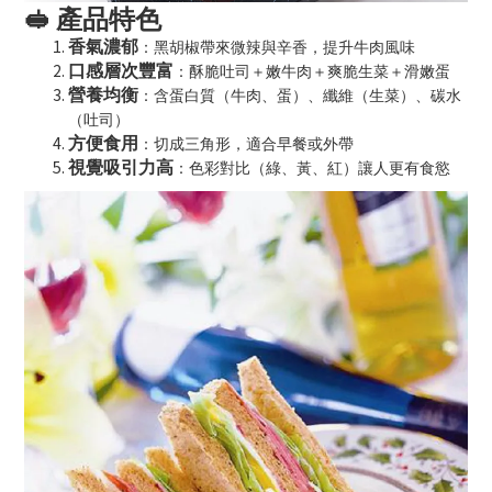
🥪
產品特色
香氣濃郁
：黑胡椒帶來微辣與辛香，提升牛肉風味
口感層次豐富
：酥脆吐司＋嫩牛肉＋爽脆生菜＋滑嫩蛋
營養均衡
：含蛋白質（牛肉、蛋）、纖維（生菜）、碳水
（吐司）
方便食用
：切成三角形，適合早餐或外帶
視覺吸引力高
：色彩對比（綠、黃、紅）讓人更有食慾