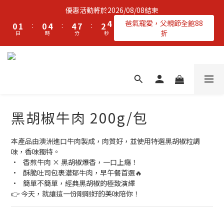
2
3
2
6
6
9
4
5
優惠活動將於2026/08/08結束
1
2
1
5
5
8
3
4
爸氣寵愛，父親節全館88
0
1
:
0
4
:
4
7
:
2
3
折
日
時
分
秒
0
3
3
6
1
2
2
2
5
0
1
1
1
4
0
0
0
3
2
1
0
黑胡椒牛肉 200g/包
本產品由澳洲進口牛肉製成，肉質好，並使用特選黑胡椒粒調
味，香味獨特。
•	香煎牛肉 × 黑胡椒爆香，一口上癮！ 
•	酥脆吐司包裹濃郁牛肉，早午餐首選🔥 
•	簡單不簡單，經典黑胡椒的極致演繹 
👉 今天，就讓這一份剛剛好的美味陪你！