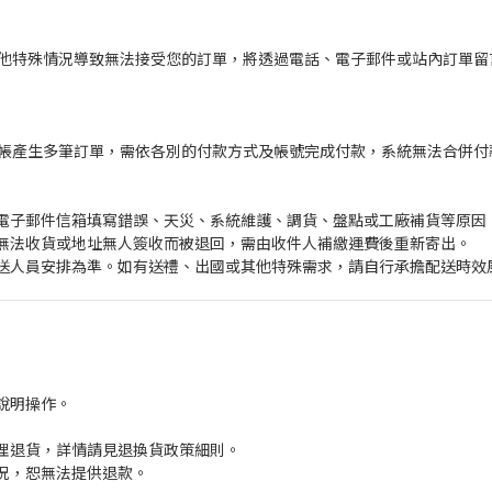
他特殊情況導致無法接受您的訂單，將透過電話、電子郵件或站內訂單留
帳產生多筆訂單，需依各別的付款方式及帳號完成付款，系統無法合併付
或電子郵件信箱填寫錯誤、天災、系統維護、調貨、盤點或工廠補貨等原因
、無法收貨或地址無人簽收而被退回，需由收件人補繳運費後重新寄出。
配送人員安排為準。如有送禮、出國或其他特殊需求，請自行承擔配送時效
說明操作。
辦理退貨，詳情請見退換貨政策細則。
況，恕無法提供退款。