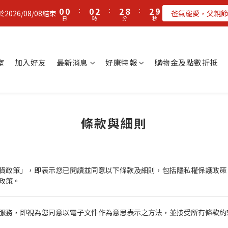
1
1
1
3
3
9
3
9
0
0
:
0
2
:
2
8
:
2
8
026/08/08結束
爸氣寵愛，父親節
日
時
分
秒
1
1
7
1
7
0
0
6
0
6
5
5
4
4
室
加入好友
最新消息
好康特報
購物金及點數折抵
3
3
2
2
1
1
0
0
條款與細則
貨政策」，即表示您已閱讀並同意以下條款及細則，包括隱私權保護政策
政策。
服務，即視為您同意以電子文件作為意思表示之方法，並接受所有條款約