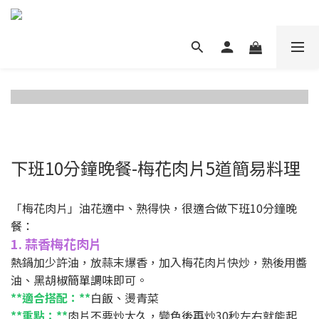
下班10分鐘晚餐-梅花肉片5道簡易料理
「梅花肉片」油花適中、熟得快，很適合做下班10分鐘晚
餐：
1. 蒜香梅花肉片
熱鍋加少許油，放蒜末爆香，加入梅花肉片快炒，熟後用醬
油、黑胡椒簡單調味即可。
**適合搭配：**
白飯、燙青菜
**重點：**
肉片不要炒太久，變色後再炒30秒左右就能起