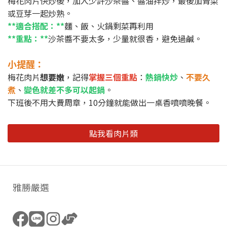
梅花肉片快炒後，加入少許沙茶醬、醬油拌炒，最後加青菜
或豆芽一起炒熟。
**適合搭配：**
麵、飯、火鍋剩菜再利用
**重點：**
沙茶醬不要太多，少量就很香，避免過鹹。
小提醒：
梅花肉片
想要嫩
，記得
掌握三個重點
：
熱鍋快炒
、
不要久
煮
、
變色就差不多可以起鍋
。
下班後不用大費周章，10分鐘就能做出一桌香噴噴晚餐。
點我看肉片類
雅勝嚴選