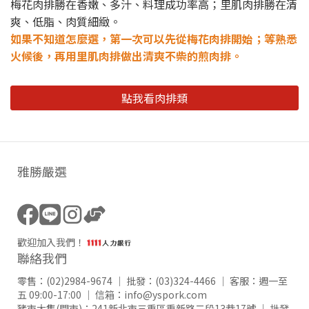
梅花肉排勝在香嫩、多汁、料理成功率高；里肌肉排勝在清
爽、低脂、肉質細緻。
如果不知道怎麼選，第一次可以先從梅花肉排開始；等熟悉
火候後，再用里肌肉排做出清爽不柴的煎肉排。
點我看肉排類
雅勝嚴選
歡迎加入我們！
聯絡我們
零售：
(02)2984-9674
｜ 批發：
(03)324-4466
｜ 客服：週一至
五 09:00-17:00 ｜ 信箱：
info@yspork.com
豬市大集(門市)：
241新北市三重區重新路二段13巷17號
｜ 批發