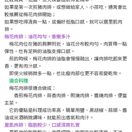
如果是第一次煎豬肉排，或想做給家人、小孩吃，通常會比
較推薦從梅花肉排開始；
如果想吃得清爽一點，或偏好低脂口感，就可以選里肌肉
排。
梅花肉排：油花均勻，香嫩多汁
梅花肉位在豬的肩胛附近，油花分布較均勻，肉質帶一點
彈性，也有足夠的油脂支撐口感。
煎的時候，梅花肉排的油脂會慢慢融出，讓肉排吃起來更
香、更有肉汁感。
即使火候稍微多一點，也比瘦肉部位更不容易變乾柴。
適合料理
梅花肉排很適合做成：
香煎梅花肉排、蒜香肉排、照燒肉排、醬燒肉排、便當
主菜。
它的優點是料理成功率高，簡單用鹽、黑胡椒、蒜頭、醬
油或米酒稍微調味，就能煎出香氣和肉汁。
里肌肉排：脂肪較少，口感清爽扎實