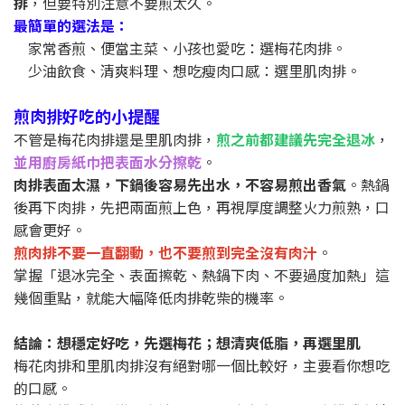
排
，但要特別注意不要煎太久。
最簡單的選法是：
家常香煎、便當主菜、小孩也愛吃：選梅花肉排。
少油飲食、清爽料理、想吃瘦肉口感：選里肌肉排。
煎肉排好吃的小提醒
不管是梅花肉排還是里肌肉排，
煎之前都建議先完全退冰
，
並用廚房紙巾把表面水分擦乾
。
肉排表面太濕，下鍋後容易先出水，不容易煎出香氣
。熱鍋
後再下肉排，先把兩面煎上色，再視厚度調整火力煎熟，口
感會更好。
煎肉排不要一直翻動，也不要煎到完全沒有肉汁
。
掌握「退冰完全、表面擦乾、熱鍋下肉、不要過度加熱」這
幾個重點，就能大幅降低肉排乾柴的機率。
結論：想穩定好吃，先選梅花；想清爽低脂，再選里肌
梅花肉排和里肌肉排沒有絕對哪一個比較好，主要看你想吃
的口感。