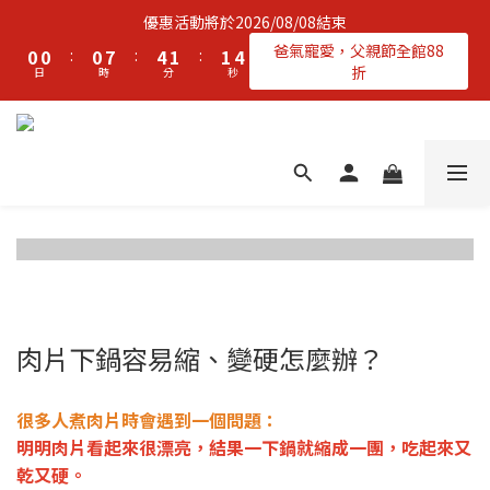
2
2
2
9
6
3
3
6
優惠活動將於2026/08/08結束
1
1
1
8
5
2
2
5
爸氣寵愛，父親節全館88
0
0
:
0
7
:
4
1
:
1
4
折
日
時
分
秒
6
3
0
0
3
5
2
2
4
1
1
3
0
0
2
1
0
肉片下鍋容易縮、變硬怎麼辦？
很多人煮肉片時會遇到一個問題：
明明肉片看起來很漂亮，結果一下鍋就縮成一團，吃起來又
乾又硬。