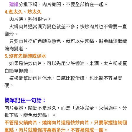
建議
分批下鍋，肉片攤開，不要全部擠在一起。
4.煮太久、炒太久
肉片薄，熟得很快。
火鍋肉片通常涮到變色就差不多；快炒肉片也不需要一直
翻炒。
只要肉片從紅色轉為熟色，就可以先起鍋，避免餘溫繼續
讓肉變老。
5.沒有先抓醃或保水
如果是快炒肉片，可以先用少許醬油、米酒、太白粉或蛋
白簡單抓醃。
這樣能幫助肉片保水，口感比較滑嫩，也比較不容易變
硬。
簡單記住一句話：
肉片要嫩，關鍵不是煮久，而是「退冰完全、火候適中、分
批下鍋、變色就起鍋」。
不管是火鍋肉片、燒烤肉片還是快炒肉片，只要掌握這幾個
重點，肉片就能保持柔嫩多汁，不容易縮成一團。