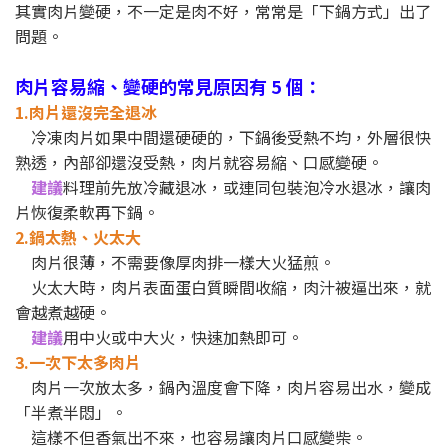
其實肉片變硬，不一定是肉不好，常常是「下鍋方式」出了
問題。
肉片容易縮、變硬的常見原因有 5 個：
1.肉片還沒完全退冰
冷凍肉片如果中間還硬硬的，下鍋後受熱不均，外層很快
熟透，內部卻還沒受熱，肉片就容易縮、口感變硬。
建議
料理前先放冷藏退冰，或連同包裝泡冷水退冰，讓肉
片恢復柔軟再下鍋。
2.鍋太熱、火太大
肉片很薄，不需要像厚肉排一樣大火猛煎。
火太大時，肉片表面蛋白質瞬間收縮，肉汁被逼出來，就
會越煮越硬。
建議
用中火或中大火，快速加熱即可。
3.一次下太多肉片
肉片一次放太多，鍋內溫度會下降，肉片容易出水，變成
「半煮半悶」。
這樣不但香氣出不來，也容易讓肉片口感變柴。