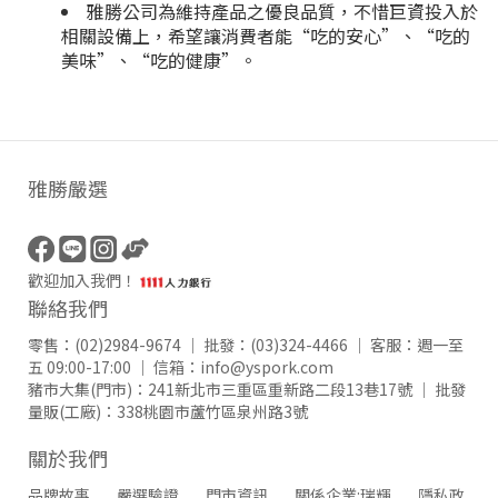
雅勝公司為維持產品之優良品質，不惜巨資投入於
相關設備上，希望讓消費者能“吃的安心”、“吃的
美味”、“吃的健康”。
雅勝嚴選
歡迎加入我們！
聯絡我們
零售：
(02)2984-9674
｜ 批發：
(03)324-4466
｜ 客服：週一至
五 09:00-17:00 ｜ 信箱：
info@yspork.com
豬市大集(門市)：
241新北市三重區重新路二段13巷17號
｜ 批發
量販(工廠)：
338桃園市蘆竹區泉州路3號
關於我們
品牌故事
嚴選驗證
門市資訊
關係企業:瑞輝
隱私政