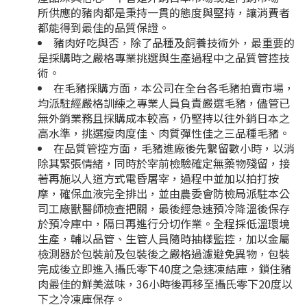
所供應的豬肉都是秉持一貫的態度與堅持，讓消費者
都能得到最佳的品質保證。
豬肉好吃與否，除了品種及飼養技術外，最重要的
是採購時之嚴格專業挑選與生產過程中之品質管控技
術。
在毛豬採購方面，本公司在全台各毛豬拍賣市場，
均派駐經嚴格訓練之專業人員負責嚴選毛豬，儘管已
無外銷業務且採購成本較高，仍堅持以往外銷日本之
高水準，挑選瘦肉度佳、肉質彈性佳之三品種毛豬。
在品質管控方面，毛豬進廠後先繫留數小時，以消
除其緊張情緒，同時於宰前檢驗確定無藥物殘留，接
著再施以人道方式電昏屠宰，過程中並加以拍打按
摩，確保血液完全排出，並由農委會防檢局派駐本公
司工廠獸醫師檢查把關，最後經急速預冷降溫後保存
於預冷庫中，隔日再進行分切作業。全程採低溫環境
生產，輔以品管、生管人員隨時抽樣監控，加以金屬
檢測器於包裝前及包裝後之嚴格過濾避免異物，包裝
完成後立即進入攝氏零下40度之急速凍結庫，鎖住豬
肉最佳的鮮美滋味，36小時後再移至攝氏零下20度以
下之冷凍庫保存。