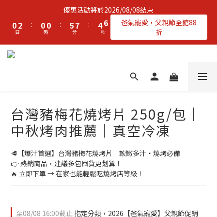
2
4
2
2
7
9
6
7
優惠活動將於2026/08/08結束
1
3
1
1
6
8
5
6
爸氣寵愛，父親節全館88
0
2
:
0
0
:
5
7
:
4
5
折
日
時
分
秒
1
4
6
3
4
0
3
5
2
3
2
4
1
2
1
3
0
1
0
2
0
1
0
台灣豬梅花燒烤片 250g/包｜
中秋烤肉推薦｜真空冷凍
🥩【爆汁首選】台灣豬梅花燒烤片｜軟嫩多汁・燒烤必備
👉 熱銷商品，建議多包囤貨更划算！
🔥 立即下單 → 在家也能輕鬆吃燒烤店等級！
至
08/08 16:00
截止
指定分類，2026【爸氣寵愛】父親節促銷