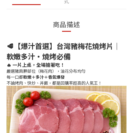
式
商品描述
🥩【爆汁首選】
台灣豬
梅花燒烤片｜
軟嫩多汁・燒烤必備
🔥 一片上桌，全場搶著吃！
嚴選豬肩胛部位（梅花肉），油花分布均勻
每一口都
軟嫩＋多汁＋香氣爆發
不論烤肉、快炒、丼飯，都是回購率超高的人氣王！