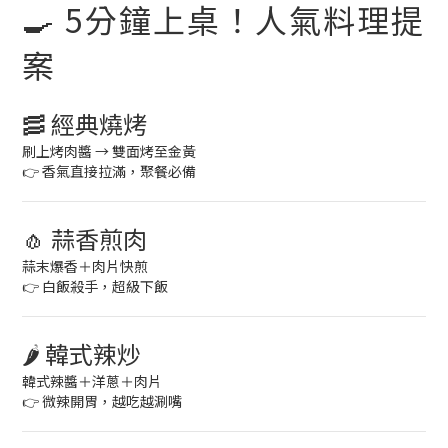
🍳 5分鐘上桌！人氣料理提
案
🥓 經典燒烤
刷上烤肉醬 → 雙面烤至金黃
👉 香氣直接拉滿，聚餐必備
🧄 蒜香煎肉
蒜末爆香＋肉片快煎
👉 白飯殺手，超級下飯
🌶 韓式辣炒
韓式辣醬＋洋蔥＋肉片
👉 微辣開胃，越吃越涮嘴