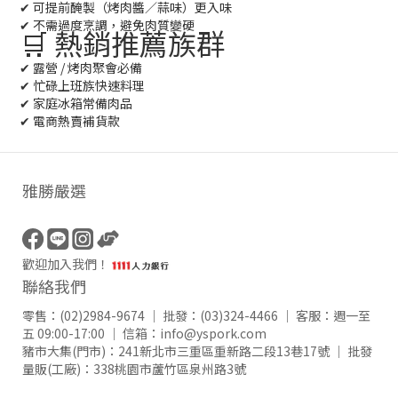
✔ 可提前醃製（烤肉醬／蒜味）更入味
✔ 不需過度烹調，避免肉質變硬
🛒 熱銷推薦族群
✔ 露營 / 烤肉聚會必備
✔ 忙碌上班族快速料理
✔ 家庭冰箱常備肉品
✔ 電商熱賣補貨款
雅勝嚴選
歡迎加入我們！
聯絡我們
零售：
(02)2984-9674
｜ 批發：
(03)324-4466
｜ 客服：週一至
五 09:00-17:00 ｜ 信箱：
info@yspork.com
豬市大集(門市)：
241新北市三重區重新路二段13巷17號
｜ 批發
量販(工廠)：
338桃園市蘆竹區泉州路3號