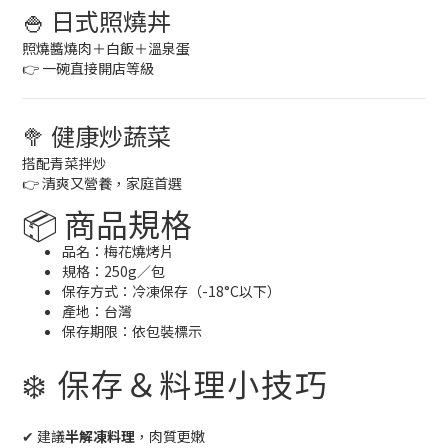
🍚 日式照燒丼
照燒醬燒肉＋白飯＋溫泉蛋
👉 一碗直接開店等級
🥦 健康炒蔬菜
搭配青菜拌炒
👉 清爽又營養，家庭首選
📦 商品規格
品名：梅花燒烤片
規格：250g／包
保存方式：冷凍保存（-18°C以下）
產地：台灣
保存期限：依包裝標示
❄️ 保存＆料理小技巧
✔ 建議
半解凍料理
，肉質更嫩