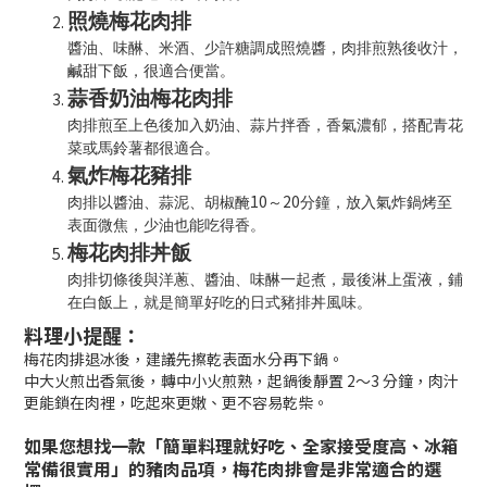
照燒梅花肉排
醬油、味醂、米酒、少許糖調成照燒醬，肉排煎熟後收汁，
鹹甜下飯，很適合便當。
蒜香奶油梅花肉排
肉排煎至上色後加入奶油、蒜片拌香，香氣濃郁，搭配青花
菜或馬鈴薯都很適合。
氣炸梅花豬排
10
20
肉排以醬油、蒜泥、胡椒醃
～
分鐘，放入氣炸鍋烤至
表面微焦，少油也能吃得香。
梅花肉排丼飯
肉排切條後與洋蔥、醬油、味醂一起煮，最後淋上蛋液，鋪
在白飯上，就是簡單好吃的日式豬排丼風味。
料理小提醒：
梅花肉排退冰後，建議先擦乾表面水分再下鍋。
中大火煎出香氣後，轉中小火煎熟，起鍋後靜置 2～3 分鐘，肉汁
更能鎖在肉裡，吃起來更嫩、更不容易乾柴。
如果您想找一款「簡單料理就好吃、全家接受度高、冰箱
常備很實用」的豬肉品項，梅花肉排會是非常適合的選