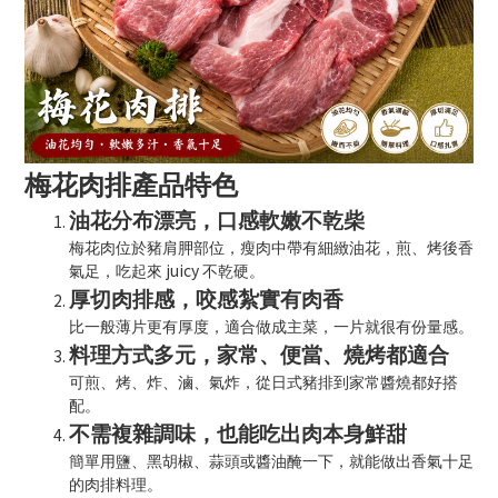
梅花肉排產品特色
油花分布漂亮，口感軟嫩不乾柴
梅花肉位於豬肩胛部位，瘦肉中帶有細緻油花，煎、烤後香
juicy
氣足，吃起來
不乾硬。
厚切肉排感，咬感紮實有肉香
比一般薄片更有厚度，適合做成主菜，一片就很有份量感。
料理方式多元，家常、便當、燒烤都適合
可煎、烤、炸、滷、氣炸，從日式豬排到家常醬燒都好搭
配。
不需複雜調味，也能吃出肉本身鮮甜
簡單用鹽、黑胡椒、蒜頭或醬油醃一下，就能做出香氣十足
的肉排料理。