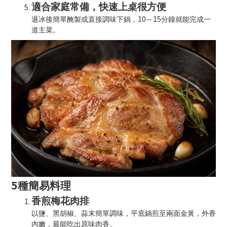
適合家庭常備，快速上桌很方便
10
15
退冰後簡單醃製或直接調味下鍋，
～
分鐘就能完成一
道主菜。
5
種簡易料理
香煎梅花肉排
以鹽、黑胡椒、蒜末簡單調味，平底鍋煎至兩面金黃，外香
內嫩，最能吃出原味肉香。