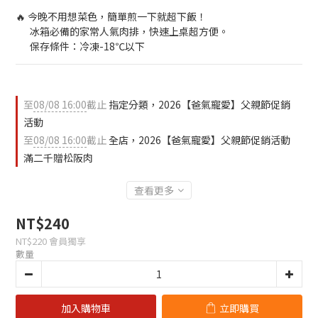
🔥 今晚不用想菜色，簡單煎一下就超下飯！
　  冰箱必備的家常人氣肉排，快速上桌超方便。
　  保存條件：冷凍-18℃以下
至
08/08 16:00
截止
指定分類，2026【爸氣寵愛】父親節促銷
活動
至
08/08 16:00
截止
全店，2026【爸氣寵愛】父親節促銷活動
滿二千贈松阪肉
查看更多
NT$240
NT$220
會員獨享
數量
加入購物車
立即購買