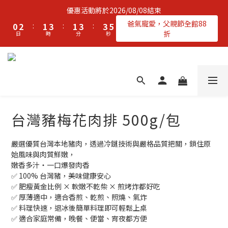
2
4
3
5
3
5
5
6
優惠活動將於2026/08/08結束
1
3
2
4
2
4
4
5
爸氣寵愛，父親節全館88
0
2
:
1
3
:
1
3
:
3
4
折
日
時
分
秒
1
0
2
0
2
2
3
0
1
1
1
2
0
0
0
1
0
台灣豬梅花肉排 500g/包
嚴選優質台灣本地豬肉，透過冷鏈技術與嚴格品質把關，鎖住原
始風味與肉質鮮嫩，
嫩香多汁・一口爆發肉香
✅ 100% 台灣豬，美味健康安心
✅ 肥瘦黃金比例 × 軟嫩不乾柴 × 煎烤炸都好吃
✅ 厚薄適中，適合香煎、乾煎、照燒、氣炸
✅ 料理快速，退冰後簡單料理即可輕鬆上桌
✅ 適合家庭常備，晚餐、便當、宵夜都方便