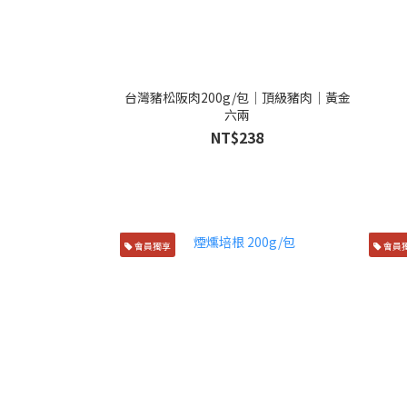
台灣豬松阪肉200g/包│頂級豬肉│黃金
六兩
NT$238
會員獨享
會員