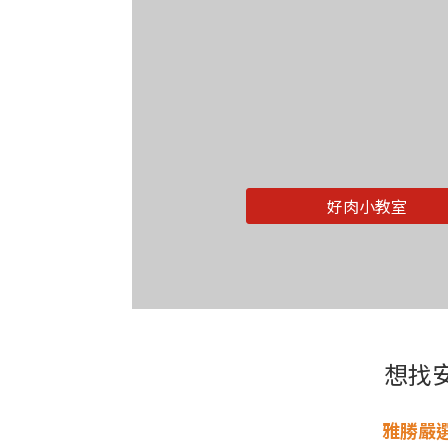
好肉小教室
想找
雅勝嚴