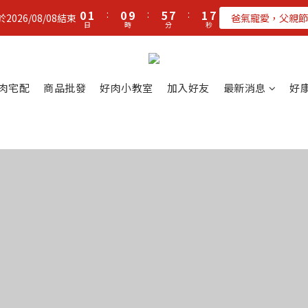
1
2
1
6
8
2
7
0
1
:
0
9
:
5
7
:
1
6
026/08/08結束
爸氣寵愛，父親節
日
時
分
秒
0
8
4
6
0
5
7
3
5
4
6
2
4
3
5
1
3
2
肉宅配
商品批發
好肉小教室
加入好友
最新消息
好
4
0
2
1
3
1
0
2
0
1
0