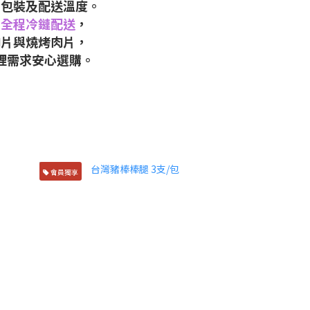
、包裝及配送溫度。
到全程冷鏈配送
，
肉片與燒烤肉片，
理需求安心選購。
會員獨享